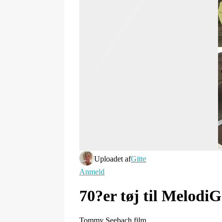
Uploadet af
Gitte
Anmeld
70?er tøj til Melodi
Tommy Seebach film