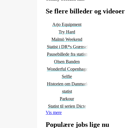
Se flere billeder og videoer
Arjo Equipment
Try Hard
Malmö Weekend
Statist i DR*s Grænselandet
Pausebillede fra statistrolle
Olsen Banden
Wonderful Copenhagen
Selfie
Historien om Danmark
statist
Parkour
Statist til serien Dicte
Vis mere
Populære jobs lige nu