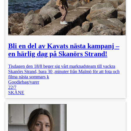
Bli en del av Kavats nästa kampanj –
en härlig dag på Skanörs Strand!
Tisdagen den 18/8 beger sig vårt marknadsteam till vackra
Skanörs Strand, bara 30 ,minuter från Malmö för att fota och
filma nästa sommars k
Goodiebag/varer
22/7
SKÅNE