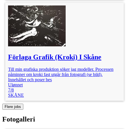
Förlaga Grafik (Kroki) I Skåne
Till min grafiska produktion söker jag modeller. Processen
påminner om kroki fast utgår från fotografi (se bild).
Innehållet och poser bes
Ulønnet
7/8
SKÅNE
Flere jobs
Fotogalleri