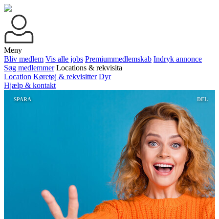
Meny
Bliv medlem
Vis alle jobs
Premiummedlemskab
Indryk annonce
Søg medlemmer
Locations & rekvisita
Location
Køretøj & rekvisitter
Dyr
Hjælp & kontakt
SPARA
DEL