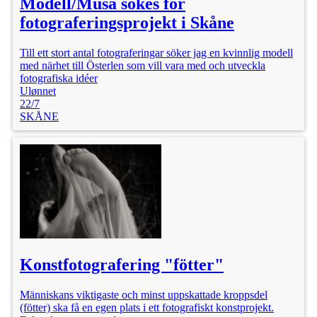
Modell/Musa sökes för
fotograferingsprojekt i Skåne
Till ett stort antal fotograferingar söker jag en kvinnlig modell
med närhet till Österlen som vill vara med och utveckla
fotografiska idéer
Ulønnet
22/7
SKÅNE
Konstfotografering "fötter"
Människans viktigaste och minst uppskattade kroppsdel
(fötter) ska få en egen plats i ett fotografiskt konstprojekt.