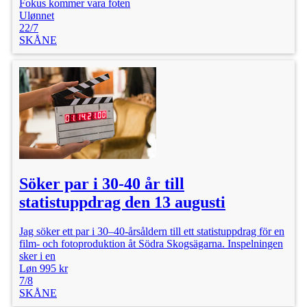
Fokus kommer vara foten
Ulønnet
22/7
SKÅNE
Söker par i 30-40 år till
statistuppdrag den 13 augusti
Jag söker ett par i 30–40-årsåldern till ett statistuppdrag för en
film- och fotoproduktion åt Södra Skogsägarna. Inspelningen
sker i en
Løn 995 kr
7/8
SKÅNE