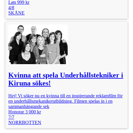
Løn 999 kr
Vi ser fram emot era ansökningar!
4/8
SKÅNE
Location: Malmö
Kategori: Statister
Alder: 30 - 50 år
Publiceret: 27/5
Kvinna att spela Underhållstekniker i
Honorar: 2 000 kr
Kiruna sökes!
Hej! Vi söker nu en kvinna till en inspirerande reklamfilm för
en underhållsmekanikerutbildning. Filmen spelas in i en
sammanhängande sek
Honorar 3 000 kr
7/7
NORRBOTTEN